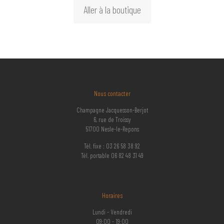
Aller à la boutique
Nous contacter
Champagne Jacquesson-Berjot
6, rue de Troissy
51700 Nesle-le-Repons
Tél. fixe : 03 26 58 38 92
Tél. portable 06 82 48 31 49
Horaires
Lundi - Vendredi
09:00 - 19:00