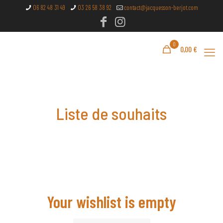
06 82 48 31 49
03 26 58 38 92
contact@jacquesson-berjot.com
0
0,00
€
Liste de souhaits
Your wishlist is empty